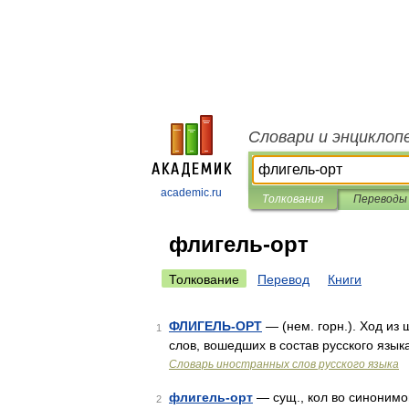
Словари и энциклоп
academic.ru
Толкования
Переводы
флигель-орт
Толкование
Перевод
Книги
ФЛИГЕЛЬ-ОРТ
— (нем. горн.). Ход из
1
слов, вошедших в состав русского язык
Словарь иностранных слов русского языка
флигель-орт
— сущ., кол во синонимов:
2