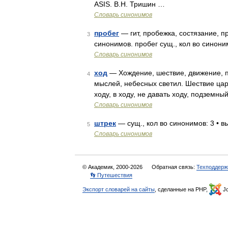
ASIS. В.Н. Тришин …
Словарь синонимов
пробег
— гит, пробежка, состязание, 
3
синонимов. пробег сущ., кол во синоним
Словарь синонимов
ход
— Хождение, шествие, движение, п
4
мыслей, небесных светил. Шествие царя
ходу, в ходу, не давать ходу, подземны
Словарь синонимов
штрек
— сущ., кол во синонимов: 3 • вы
5
Словарь синонимов
© Академик, 2000-2026
Обратная связь:
Техподдерж
👣 Путешествия
Экспорт словарей на сайты
, сделанные на PHP,
Jo