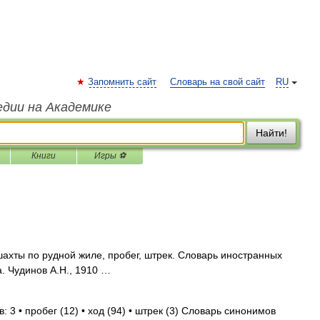
Запомнить сайт
Словарь на свой сайт
RU
едии на Академике
Найти!
Книги
Игры ⚽
 шахты по рудной жиле, пробег, штрек. Словарь иностранных
а. Чудинов А.Н., 1910 …
 3 • пробег (12) • ход (94) • штрек (3) Словарь синонимов