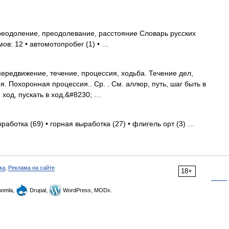
преодоление, преодолевание, расстояние Словарь русских
ов: 12 • автомотопробег (1) • …
ередвижение, течение, процессия, ходьба. Течение дел,
. Похоронная процессия.. Ср. . См. аллюр, путь, шаг быть в
й ход, пускать в ход,&#8230; …
работка (69) • горная выработка (27) • флигель орт (3) …
ка
,
Реклама на сайте
18+
omla,
Drupal,
WordPress, MODx.